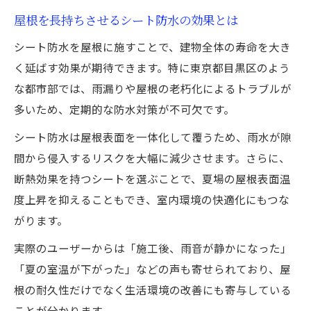
実際の屋根防水工事で得たシート防水の知
屋根を長持ちさせるシート防水の効果とは
識
シート防水を屋根に施すことで、建物全体の寿命を大き
シート防水の成功事例に見るポイント解説
く延ばす効果が期待できます。特に東京都目黒区のよう
施工事例から見えるシート防水の注意点
な都市部では、雨漏りや屋根の老朽化によるトラブルが
屋根防水のプロが語るシート防水の実例
多いため、定期的な防水対策が不可欠です。
シート防水は屋根表面を一体化して覆うため、雨水が隙
間から侵入するリスクを大幅に減少させます。さらに、
断熱効果を持つシートを選ぶことで、夏場の屋根表面温
度上昇を抑えることもでき、室内環境の快適化にもつな
がります。
実際のユーザーからは「施工後、雨音が静かになった」
「夏の室温が下がった」などの声も寄せられており、屋
根の耐久性だけでなく生活環境の改善にも寄与している
ことが分かります。