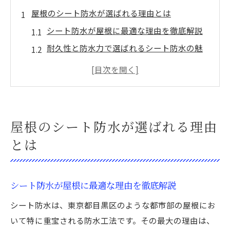
屋根のシート防水が選ばれる理由とは
シート防水が屋根に最適な理由を徹底解説
耐久性と防水力で選ばれるシート防水の魅
力
屋根を長持ちさせるシート防水の効果とは
シート防水はなぜ多くの建物で選ばれるの
か
屋根のシート防水が選ばれる理由
シート防水で防げる屋根のトラブル事例
とは
雨漏り対策に効果的な防水工法を解説
シート防水による雨漏り対策の基本知識
屋根の雨漏りを防ぐシート防水の工法を紹
シート防水が屋根に最適な理由を徹底解説
介
シート防水は、東京都目黒区のような都市部の屋根にお
雨漏り防止に強いシート防水の特徴とは
いて特に重宝される防水工法です。その最大の理由は、