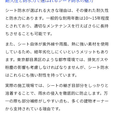
耐久性と防水力で選ばれるシート防水の魅力
ント
シート防水が選ばれる大きな理由は、その優れた耐久性
シート防水業者に依頼する際の確認事項
と防水力にあります。一般的な耐用年数は10〜15年程度
安心して任せられるシート防水業者の特徴
とされており、適切なメンテナンスを行えばさらに長持
費用を抑えるシート防水の見積比較法
ちさせることも可能です。
シート防水の費用を抑える見積もりの工夫
また、シート自体が紫外線や雨風、熱に強い素材を使用
複数業者で比較するシート防水の費用ポイ
しているため、経年劣化しにくいというメリットもあり
ント
ます。東京都目黒区のような都市環境では、排気ガスや
シート防水工事の見積りで注意すべき点
粉塵の影響も考慮しなければなりませんが、シート防水
はこれらにも強い耐性を持っています。
お得にシート防水を依頼する見積比較の方
法
実際の施工現場では、シートの継ぎ目部分をしっかりと
シート防水の料金交渉で失敗しないコツ
溶着することで、雨水の侵入を徹底的に防止します。万
一の際も部分補修がしやすい点も、多くの建物オーナー
施工事例から学ぶ屋根防水の成功ポイント
から支持されている理由です。
シート防水施工事例に学ぶ成功の秘訣