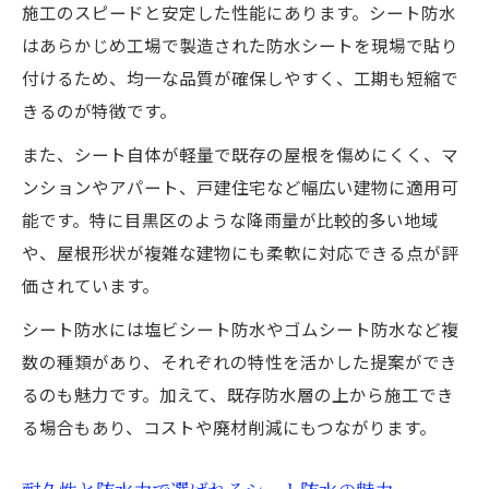
シート防水で実現する効果的な雨漏り対策
施工のスピードと安定した性能にあります。シート防水
はあらかじめ工場で製造された防水シートを現場で貼り
屋根工事で選ばれるシート防水の理由
付けるため、均一な品質が確保しやすく、工期も短縮で
東京都目黒区でシート防水を検討する際のポイ
きるのが特徴です。
ント
シート防水導入前に知るべき重要ポイント
また、シート自体が軽量で既存の屋根を傷めにくく、マ
ンションやアパート、戸建住宅など幅広い建物に適用可
目黒区で屋根防水を選ぶ際の注意事項
能です。特に目黒区のような降雨量が比較的多い地域
シート防水の工法選びで失敗しないコツ
や、屋根形状が複雑な建物にも柔軟に対応できる点が評
地域特性に合ったシート防水の選び方
価されています。
屋根の状態に応じたシート防水検討法
シート防水には塩ビシート防水やゴムシート防水など複
信頼できる業者選びのコツと注意点
数の種類があり、それぞれの特性を活かした提案ができ
シート防水工事で信頼できる業者の見極め
るのも魅力です。加えて、既存防水層の上から施工でき
方
る場合もあり、コストや廃材削減にもつながります。
失敗しないシート防水業者選びの注意点
業者の比較で重視すべきシート防水のポイ