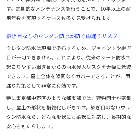
定期点検に強いウレタン防水の特性
す。定期的なメンテナンスを行うことで、10年以上の耐
用年数を実現するケースも多く見受けられます。
屋上維持管理で生きるウレタン防水のメリ
ット
継ぎ目なしのウレタン防水が防ぐ雨漏りリスク
中野区で信頼されるウレタン防水の理由
ウレタン防水は現場で塗布するため、ジョイントや継ぎ
中野区のマンションでウレタン防水が支持
目が一切できません。これにより、従来のシート防水で
される背景
起こりやすい継ぎ目からの雨水侵入リスクを大幅に低減
ウレタン防水の信頼性が評価されるポイン
できます。屋上全体を隙間なくカバーできることが、雨
ト
漏り対策として非常に有効です。
地域の防水ニーズに応えるウレタン防水の
特に東京都中野区のような都市部では、建物同士が密集
強み
し、屋上の形状も複雑化しがちです。継ぎ目のないウレ
ウレタン防水施工が中野区で広がる理由
タン防水なら、どんな形状にも柔軟に対応し、長期的な
長期安心をもたらすウレタン防水の実績
安心をもたらします。