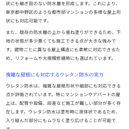
マンション屋上改修でウレタン防水が選ば
状にも継ぎ目のない防水層を形成します。これにより、
れる背景
東京都中野区のような都市部マンションの多様な屋上形
状にも対応可能です。
ウレタン防水で実現するメンテナンス性向
上
また、既存の防水層の上から重ね塗りができるため、下
ウレタン防水の選び方を中野区視点で解説
地の状態が多少悪くても施工できる点が大きな強みで
中野区のマンションに適したウレタン防水
す。建物ごとに異なる屋上構造にも柔軟に対応できるた
の選び方
め、リフォームや大規模修繕時にも選ばれています。
ウレタン防水工法選定で重視すべきポイン
複雑な屋根にも対応するウレタン防水の実力
ト
ウレタン防水は、複雑な屋根形状や細部にも対応できる
防水層の状態に応じたウレタン防水導入法
点が評価されています。特にマンションやアパートの屋
施工業者選びとウレタン防水の信頼性
上は、配管や設備、段差など施工が難しい部分が多く存
ウレタン防水の工法別メリットと注意点
在します。ウレタン防水は塗布時に液体状であるため、
防水リフォームで注目のウレタンの特長
入り組んだ部分にもムラなく塗り広げることが可能で
ウレタン防水がリフォーム需要で注目され
す。