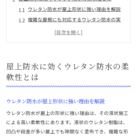
ウレタン防水が屋上形状に強い理由を解説
複雑な屋根にも対応するウレタン防水の実
力
ウレタン防水の塗膜形成がもたらす防水効
果
継ぎ目なしのウレタン防水が防ぐ雨漏りリ
屋上防水に効くウレタン防水の柔
スク
軟性とは
ウレタン防水の柔軟性と耐久性の関係
マンション長寿命化に欠かせない防水工法
ウレタン防水がマンション寿命を支える理
ウレタン防水が屋上形状に強い理由を解説
由
ウレタン防水が屋上の形状に強い理由は、その液状施工
建物の資産価値維持にウレタン防水が有効
による高い柔軟性にあります。液状のウレタン樹脂は、
長期的な防水対策に適したウレタン防水
凹凸や段差が多い屋上でも隙間なく塗布でき、複雑な形