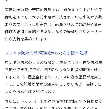
る理由
実際に東京都中野区の現場でも、細かな立ち上がりや設
リフォーム時に選ばれるウレタン防水の特
備周辺までしっかり防水層が形成されている事例が多数
徴
あります。こうした実力は、雨漏りリスクの軽減や資産
ウレタン防水の施工性と改修メリットを解
価値の維持に直結するため、多くの管理組合やオーナー
説
から支持を集めています。
防水リフォームで活きるウレタン防水の強
み
ウレタン防水の塗膜形成がもたらす防水効果
ウレタン防水がもたらす長期コスト削減効
ウレタン防水の最大の特徴は、塗膜による一体型防水層
果
を形成できる点です。液状のウレタン樹脂が乾燥・硬化
メンテナンス性に優れた防水法の真価
することで、屋上全体をシームレスに覆う塗膜が完成し
ウレタン防水のメンテナンスが簡単な理由
ます。この塗膜が雨水の浸入をしっかり防ぎ、長期間に
防水層の長寿命化を支えるウレタン防水
わたり防水性能を維持します。
ウレタン防水の再施工・重ね塗りがもたら
さらに、トップコートの遮熱性や耐候性を組み合わせる
す安心
ことで、紫外線や雨風による劣化を抑えやすくなりま