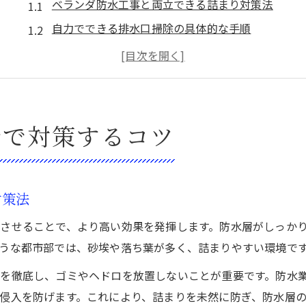
ベランダ防水工事と両立できる詰まり対策法
自力でできる排水口掃除の具体的な手順
ベランダの詰まりを防ぐ日常のお手入れ方法
排水口カバー外し方と安全な掃除のコツ
ベランダ防水工事前後の注意点と詰まり予防
ヘドロや泥汚れを安全に除去する方法
分で対策するコツ
ベランダ防水工事に適した掃除道具の選び方
排水口のヘドロを傷つけずに落とす方法
手軽にできる泥汚れ除去の安全な順序解説
対策法
ベランダ防水工事を守る定期清掃の重要性
させることで、より高い効果を発揮します。防水層がしっか
泥やヘドロが再発しないための予防習慣
うな都市部では、砂埃や落ち葉が多く、詰まりやすい環境で
東京都品川区の防水工事も考慮した掃除法
を徹底し、ゴミやヘドロを放置しないことが重要です。防水
ベランダ防水工事後の排水口掃除ポイント
侵入を防げます。これにより、詰まりを未然に防ぎ、防水層