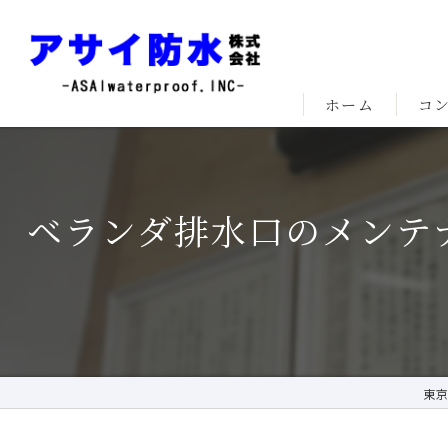
ホーム
コ
アサ
ベランダ排水口のメンテ
東京