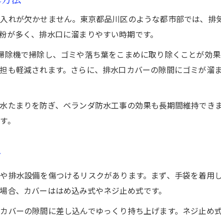
ヘドロや泥の再発防止に役立つ日常点検法
手入れが欠かせません。東京都品川区のような都市部では、排
清潔なベランダ維持に必要な掃除の頻度とコツ
粉が多く、排水口に溜まりやすい時期です。
ベランダ防水工事後の定期点検の重要ポイント
掃除機で掃除し、ゴミや落ち葉をこまめに取り除くことが効果
業者依頼が必要な場面と費用相場の目安
担も軽減されます。さらに、排水口カバーの隙間にゴミが溜
ベランダ防水工事の業者依頼が適切なタイミング
排水口詰まりで業者相談すべきサインと目安
水たまりを防ぎ、ベランダ防水工事の効果も長期間維持でき
費用相場を知って賢く業者依頼するポイント
す。
防水工事業者選びで失敗しないための注意点
ベランダ掃除・防水工事費用の比較と判断基準
ツ
や排水設備を傷つけるリスクがあります。まず、手袋を着用
場合、カバーははめ込み式やネジ止め式です。
カバーの隙間に差し込んでゆっくり持ち上げます。ネジ止め