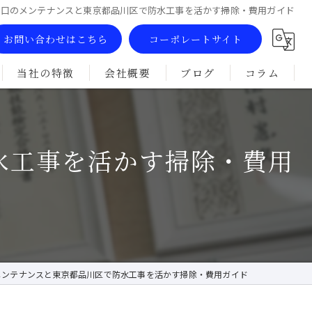
水口のメンテナンスと東京都品川区で防水工事を活かす掃除・費用ガイド
お問い合わせはこちら
コーポレートサイト
当社の特徴
会社概要
ブログ
コラム
雨漏り
漫画特集
水工事を活かす掃除・費用
リフォーム
ウレタン防水
シート防水
屋上
メンテナンスと東京都品川区で防水工事を活かす掃除・費用ガイド