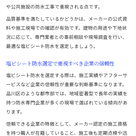
や公共施設の防水工事で重視される点です。
果とは
塩ビシート防水の維持費用とメリットの見
品質基準を満たしているかどうかは、メーカーの公式資
極め方
料や施工現場での確認が有効です。建物の用途や下地状
況に応じて、専門業者との事前相談や現場調査を行い、
塩ビシート防水でコスパ重視の選択を実現
最適な塩ビシート防水を選定しましょう。
する方法
塩ビシート防水の弱点と対策ポイントを解説
塩ビシート防水選定で重視すべき企業の信頼性
塩ビシート防水の主なデメリットと注意点
塩ビシート防水を選定する際は、施工実績やアフターサ
まとめ
ービスなど企業の信頼性が重要な判断基準になります。
塩ビシート防水で起こりやすいトラブルを
品川区のような都市部では、地域密着型で長年の実績を
予防する
持つ防水専門企業が多くの現場で選ばれている傾向があ
塩ビシート防水の弱点を理解した適切な対
ります。
策とは
信頼できる企業の特徴として、メーカー認定の施工資格
塩ビシート防水施工時に気をつけたいポイ
を持つ職人が在籍していること、施工後も定期点検や迅
ント解説