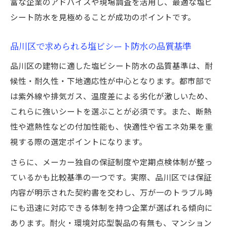
富な企業のアドバイスや現場調査を活用し、最適な塩ビ
塩ビシート防水の施工品質を左右するポイ
シート防水を見極めることが成功のポイントです。
ントとは
品川区で求められる塩ビシート防水の品質基準
塩ビシート防水の工法別メリットと選択の
コツ
品川区の建物に適した塩ビシート防水の品質基準は、耐
塩ビシート防水の実際の施工現場で分かる
候性・耐久性・下地適応性が中心となります。都市部で
違い
は紫外線や排気ガス、温度差による劣化が激しいため、
塩ビシート防水施工会社の選び方と比較ポ
これらに強いシートを選ぶことが必須です。また、断熱
イント
性や遮熱性などの付加性能も、快適性や省エネ効果を重
視する際の選定ポイントになります。
長期的コスパで比べる塩ビシート防水の魅力
塩ビシート防水の耐用年数と費用バランス
さらに、メーカー独自の保証制度や定期点検体制が整っ
を解説
ているかも比較基準の一つです。実際、品川区では保証
内容が明示された契約書を交わし、万が一のトラブル時
塩ビシート防水のコストパフォーマンスを
にも迅速に対応できる体制を持つ企業が選ばれる傾向に
比較する
あります。耐火・環境対応型製品の有無も、マンション
塩ビシート防水で得られる長期的な節約効