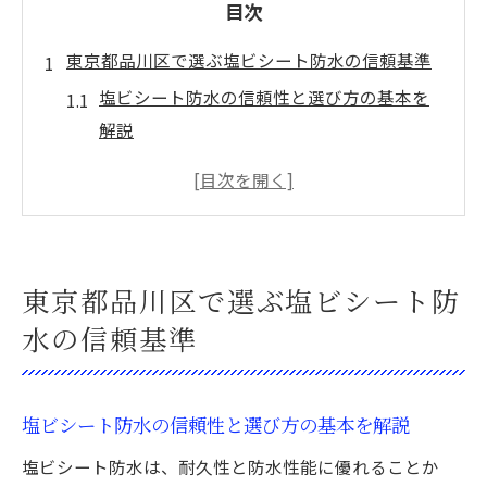
目次
東京都品川区で選ぶ塩ビシート防水の信頼基準
塩ビシート防水の信頼性と選び方の基本を
解説
品川区で求められる塩ビシート防水の品質
基準
塩ビシート防水選定で重視すべき企業の信
頼性
東京都品川区で選ぶ塩ビシート防
塩ビシート防水の施工実績から読み解く安
水の信頼基準
心感
防水工事の適正判断に必要な塩ビシート防
水知識
塩ビシート防水の信頼性と選び方の基本を解説
塩ビシート防水のクオリティを見極める視点と
塩ビシート防水は、耐久性と防水性能に優れることか
は