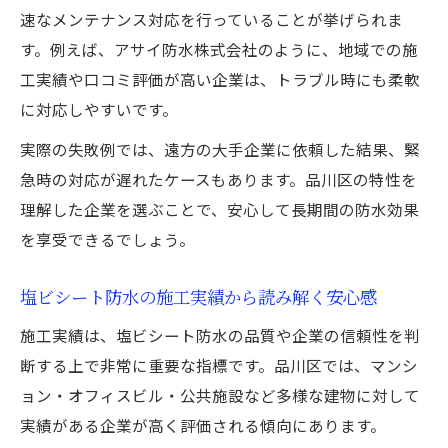
速なメンテナンス対応を行っていることが挙げられま
塩ビシート防水の経年劣化を防ぐメンテナ
す。例えば、アサイ防水株式会社のように、地域での施
ンス方法
工実績や口コミ評価が高い企業は、トラブル時にも柔軟
信頼できる塩ビシート防水選びの実践的チェッ
に対応しやすいです。
ク
実際の失敗例では、遠方の大手企業に依頼した結果、緊
塩ビシート防水選びで押さえるべきチェッ
急時の対応が遅れたケースもあります。品川区の特性を
クリスト
理解した企業を選ぶことで、安心して長期間の防水効果
塩ビシート防水の信頼性を高める選定ポイ
を享受できるでしょう。
ント集
塩ビシート防水の見積り前に確認したい注
塩ビシート防水の施工実績から読み解く安心感
意事項
施工実績は、塩ビシート防水の品質や企業の信頼性を判
塩ビシート防水工事の実績から判断する安
断する上で非常に重要な指標です。品川区では、マンシ
心感
ョン・オフィスビル・公共施設など多様な建物に対して
塩ビシート防水選定の最終ポイントと判断
実績がある企業が高く評価される傾向にあります。
基準