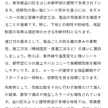
ら、東京都品川区をはじめ都市部の建物で多用されてい
塩ビシート防水の耐久性を判断する注目ポ
ます。信頼性の高い塩ビシート防水を選ぶには、まずメ
イント
ーカーの施工実績や認定工法、製品の性能表示を確認す
施工実績で差が出る塩ビシート防水の実力
ることが重要です。特に、下地との相性や耐候性、保証
とは
制度の有無は選定時の大きな判断材料となります。
塩ビシート防水のメーカーごとの品質の違
選び方の基本として、製品ごとの防水層の厚みや柔軟
いに注目
性、施工方法（機械固定・接着工法など）の違いに着目
塩ビシート防水の性能評価で重視すべき要
しましょう。例えば、紫外線や温度変化に強いシート
素
は、都市型ビルの屋上やバルコニーで長期間性能を維持
塩ビシート防水の信頼性を裏付けるチェッ
しやすいです。また、メーカーが提供する保証期間やア
ク方法
フターフォロー体制も、信頼性を測る指標になります。
品川区における塩ビシート防水の施工比較ガイ
失敗例として、性能比較を十分に行わず価格だけで選ん
ド
だ結果、数年で漏水が発生したケースも報告されていま
塩ビシート防水施工の手順と品川区での事
す。品川区のように建物用途が多様な地域では、実績豊
例紹介