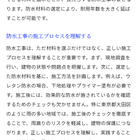
ります。防水材料の選定により、耐用年数を大きく延ば
大田区の建物に適した防水技術
すことが可能です。
地域環境に配慮した施工方法
長持ちする防水工事の実績例
防水工事の施工プロセスを理解する
地元の専門家による施工事例
防水工事は、ただ材料を選ぶだけではなく、正しい施工
地域特性を活かした防水計画
プロセスを理解することが重要です。まず、現地調査を
防水工事の耐用年数を見極めるための東京都大
行い、建物の状態や問題点を把握します。次に、選定し
田区での実践的なガイド
た防水材料を基に、施工方法を計画します。例えば、ウ
耐用年数の評価基準
レタン防水の場合、下地処理やプライマー塗布が必要で
施工後の耐用年数を伸ばす工夫
す。施工後には、効果的な防水が施されているかを確認
防水工事の寿命を延ばすための定期点検
するためのチェックも欠かせません。特に東京都大田区
のように雨の多い地域では、施工後のチェックを徹底す
具体的な耐用年数事例の紹介
ることで、雨漏りのリスクを軽減し、建物の保護につな
見極めるべき劣化のサイン
がります。正しい施工プロセスを理解し、実践すること
耐用年数を考慮したリフォーム計画