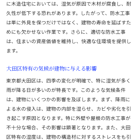
に木造住宅においては、湿気が原因で木材が腐食し、耐
大田区における防水工事の重要性と耐用年数を
久性が低下する恐れがあります。したがって、防水工事
最大限に引き出す方法
は単に外見を保つだけではなく、建物の寿命を延ばすた
耐用年数を左右する要因とは
めにも欠かせない作業です。さらに、適切な防水工事
防水工事が建物に与える長期的な影響
は、住まいの資産価値を維持し、快適な住環境を提供し
大田区の特性を考慮した施工計画
ます。
雨漏り防止のための具体的な対策
大田区特有の気候が建物に与える影響
定期点検の重要性とその方法
東京都大田区は、四季の変化が明確で、特に湿気が多く
耐用年数を延ばすための維持管理方法
雨が降る日が多いのが特長です。このような気候条件
雨の多い大田区の建物を守る防水工事のポイン
は、建物にいくつかの影響を及ぼします。まず、降雨に
ト
よる水の侵入は、建物の内部を湿らせ、カビや劣化を引
多雨地域における防水対策の課題
き起こす原因となります。特に外壁や屋根の防水工事が
大田区の気候に適した防水材料
不十分な場合、その影響は顕著となります。また、大田
施工時期の選定とその理由
区特有の湿度は、建物の構造材に対するストレスをも引