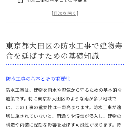
大田区特有の気候が建物に与える影響
適切な防水材料の選び方
防水工事の施工プロセスを理解する
定期的なメンテナンスの必要性
東京都大田区の防水工事で建物寿
専門家の視点から見る防水工事のポイント
命を延ばすための基礎知識
最新技術と東京都大田区の特性に適した防水工
事の選び方
最新の防水技術を知る
防水工事の基本とその重要性
地域特性を踏まえた工法の選定
防水工事は、建物を雨水や湿気から守るための基本的な
新技術と従来技術の比較
施策です。特に東京都大田区のような雨が多い地域で
は、この工事の重要性は一際高まります。防水工事が適
適切な防水材料の進化と選択
切に施されていないと、雨漏りや湿気が侵入し、建物の
東京都大田区での施工実績例
構造や内装に深刻な影響を及ぼす可能性があります。特
専門家が推奨する防水技術