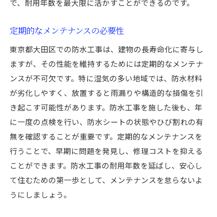
で、耐用年数を最大限に活かすことができるのです。
プロが教える東京都大田区の防水工事成功の秘
訣
定期的なメンテナンスの必要性
成功する防水工事のための準備
東京都大田区での防水工事は、建物の長寿命化に寄与し
プロが選ぶ信頼できる防水材料
ますが、その性能を維持するためには定期的なメンテナ
施工現場での実際のプロセス
ンスが不可欠です。特に湿気の多い地域では、防水材料
成功事例から学ぶ防水工事の秘訣
が劣化しやすく、放置すると雨漏りや構造的な損傷を引
地域に根ざした専門家の意見
き起こす可能性があります。防水工事を施した後も、年
に一度の点検を行い、防水シートの状態やひび割れの有
成功を保証するアフターケアの重要性
無を確認することが重要です。定期的なメンテナンスを
行うことで、早期に問題を発見し、修理コストを抑える
ことができます。防水工事の耐用年数を延ばし、安心し
て住むための第一歩として、メンテナンスを怠らないよ
うにしましょう。